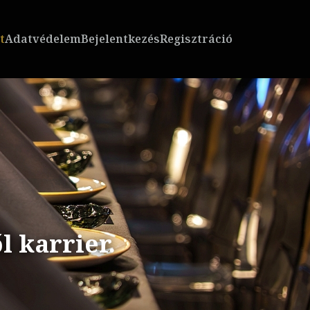
t
Adatvédelem
Bejelentkezés
Regisztráció
 karrier.