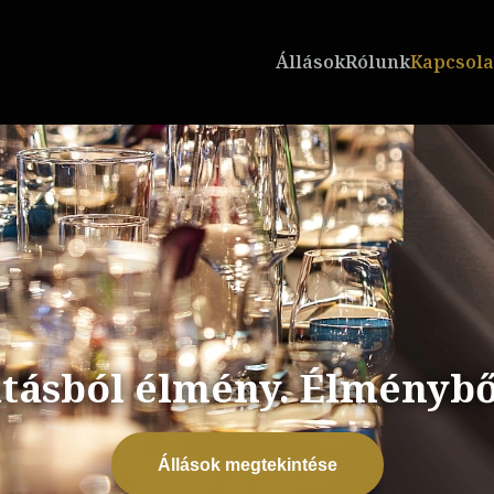
Állások
Rólunk
Kapcsola
tásból élmény. Élményből
Állások megtekintése