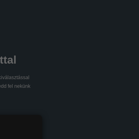
ttal
iválasztással
edd fel nekünk