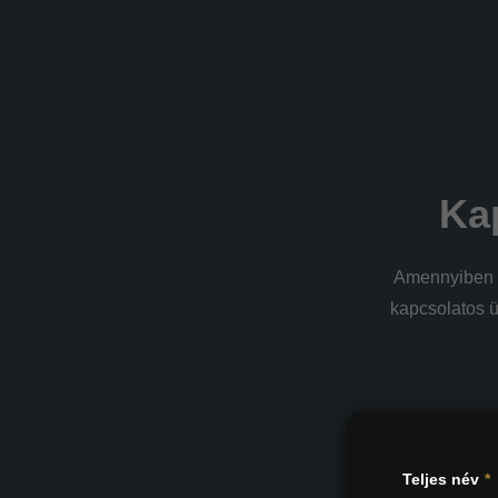
Kap
Amennyiben f
kapcsolatos ü
Teljes név
*