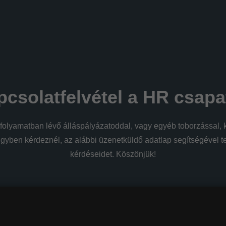
csolatfelvétel a HR csapa
olyamatban lévő álláspályázatoddal, vagy egyéb toborzással, k
gyben kérdeznél, az alábbi üzenetküldő adatlap segítségével t
kérdéseidet. Köszönjük!