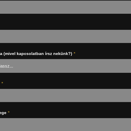
a (mivel kapcsolatban írsz nekünk?)
*
*
ege
*