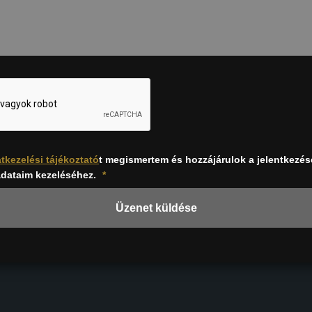
tkezelési tájékoztató
t megismertem és hozzájárulok a jelentkezé
dataim kezeléséhez.
*
Üzenet küldése