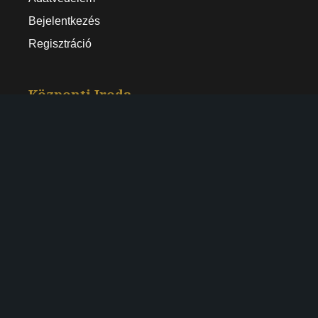
Bejelentkezés
Regisztráció
Központi Iroda
1146 Budapest, Istvánmezei út 3-5.
Tel: +36-30/122-6027
Email: hr@rampartgastro.hu
Kövess minket
LinkedIn
Facebook
Instagram