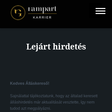
Lejárt hirdetés
Kedves Álláskereső!
Sajnálattal tájékoztatunk, hogy az általad keresett
álláshirdetés már aktualitását vesztette, így nem
tudod azt megpályázni.