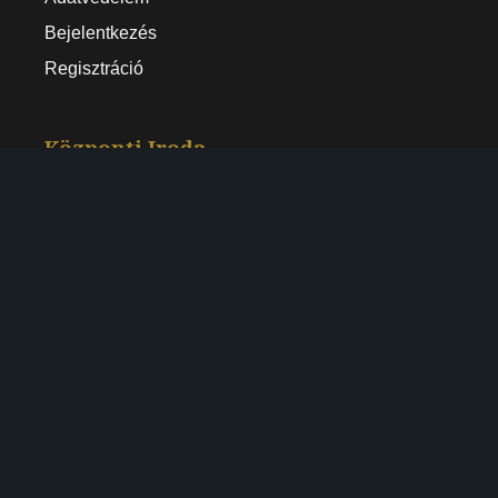
Bejelentkezés
Regisztráció
Központi Iroda
1146 Budapest, Istvánmezei út 3-5.
Tel: +36-30/122-6027
Email: hr@rampartgastro.hu
Kövess minket
LinkedIn
Facebook
Instagram