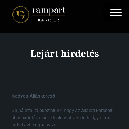
Lejárt hirdetés
Kedves Álláskereső!
Sajnálattal tájékoztatunk, hogy az általad keresett
álláshirdetés már aktualitását vesztette, így nem
tudod azt megpályázni.